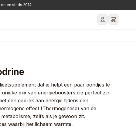
ementen sinds 2014
Je winkelwagen is leeg.
odrine
 dieetsupplement dat je helpt een paar pondjes te
n unieke mix van energieboosters die perfect zijn
met een gebrek aan energie tijdens een
hermogene effect (Thermogenese) van de
 metabolisme, zelfs als je gewoon zit.
es waarbij het lichaam warmte,