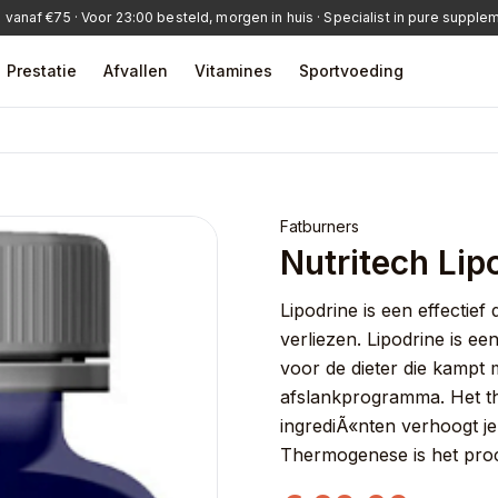
 vanaf €75 · Voor 23:00 besteld, morgen in huis · Specialist in pure suppl
Prestatie
Afvallen
Vitamines
Sportvoeding
Fatburners
Nutritech Lip
Lipodrine is een effectief
urner
Omega-3
verliezen. Lipodrine is ee
voor de dieter die kampt 
afslankprogramma. Het t
ingrediÃ«nten verhoogt je
Thermogenese is het proc