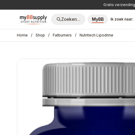
Gratis verzending
Zoeken…
MyBB
Ik zoek naar:
Home
/
Shop
/
Fatburners
/
Nutritech Lipodrine
POPULAIRE ZOEKOPDRACHTEN
Whey
Creatine
Pre-Workout
Vitamine D
Fatb