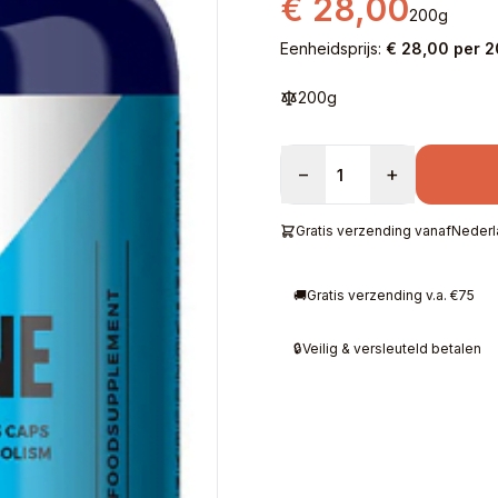
€ 28,00
200g
Eenheidsprijs:
€ 28,00 per 
200g
−
+
Gratis verzending vanaf
Nederl
🚚
Gratis verzending v.a. €75
🔒
Veilig & versleuteld betalen