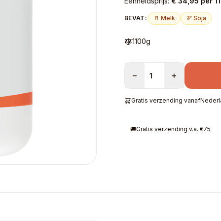
Eenheidsprijs:
€ 34,95 per 1
BEVAT:
🥛 Melk
🫘 Soja
1100g
−
+
Gratis verzending vanaf
Nederl
🚚
Gratis verzending v.a. €75