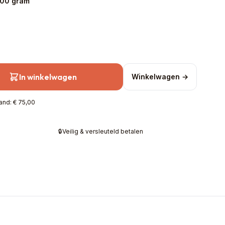
100 gram
In winkelwagen
Winkelwagen →
and: € 75,00
🔒
Veilig & versleuteld betalen