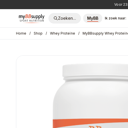
Voor 23
Zoeken…
MyBB
Ik zoek naar:
Home
/
Shop
/
Whey Proteïne
/
MyBBsupply Whey Proteïn
POPULAIRE ZOEKOPDRACHTEN
Whey
Creatine
Pre-Workout
Vitamine D
Fatb