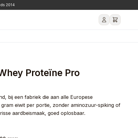
nds 2014
Je winkelwagen is leeg.
hey Proteïne Pro
, bij een fabriek die aan alle Europese
2 gram eiwit per portie, zonder aminozuur-spiking of
risse aardbeismaak, goed oplosbaar.