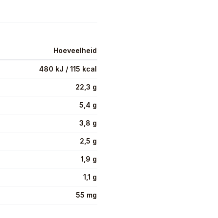
Hoeveelheid
480 kJ / 115 kcal
22,3 g
5,4 g
3,8 g
2,5 g
1,9 g
1,1 g
55 mg