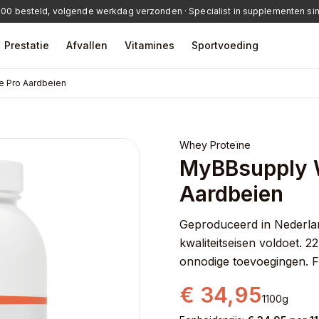
:00 besteld, volgende werkdag verzonden · Specialist in supplementen si
Prestatie
Afvallen
Vitamines
Sportvoeding
e Pro Aardbeien
Whey Proteïne
MyBBsupply W
Aardbeien
urner
Omega-3
Geproduceerd in Nederland
kwaliteitseisen voldoet. 2
onnodige toevoegingen. F
€ 34,95
1100g