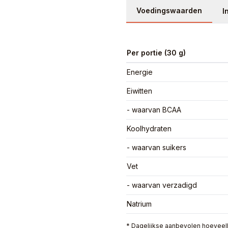
Voedingswaarden
I
Per portie (30 g)
Energie
Eiwitten
- waarvan BCAA
Koolhydraten
- waarvan suikers
Vet
- waarvan verzadigd
Natrium
* Dagelijkse aanbevolen hoeveelh