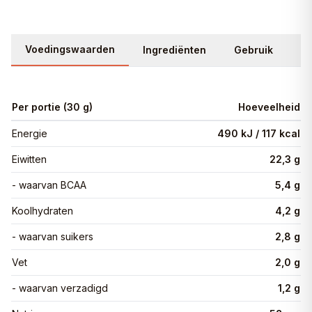
Voedingswaarden
Ingrediënten
Gebruik
Be
Per portie (30 g)
Hoeveelheid
Energie
490 kJ / 117 kcal
Eiwitten
22,3 g
- waarvan BCAA
5,4 g
Koolhydraten
4,2 g
- waarvan suikers
2,8 g
Vet
2,0 g
- waarvan verzadigd
1,2 g