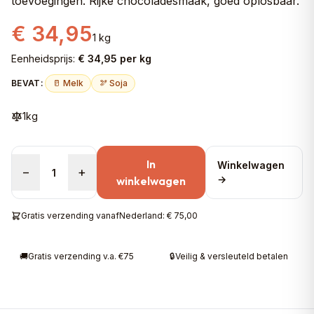
toevoegingen. Rijke chocoladesmaak, goed oplosbaar.
€ 34,95
1 kg
Eenheidsprijs:
€ 34,95 per kg
BEVAT:
🥛 Melk
🫘 Soja
1kg
In
Winkelwagen
−
+
→
winkelwagen
Gratis verzending vanaf
Nederland: € 75,00
🚚
Gratis verzending v.a. €75
🔒
Veilig & versleuteld betalen