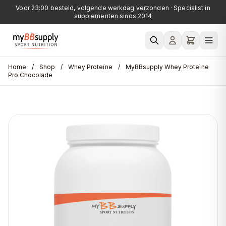
Voor 23:00 besteld, volgende werkdag verzonden · Specialist in
supplementen sinds 2014
Home
/
Shop
/
Whey Proteïne
/
MyBBsupply Whey Proteïne
Pro Chocolade
Je winkelwagen is leeg.
POPULAIRE ZOEKOPDRACHTEN
Whey
Creatine
Pre-Workout
Vitamine D
Fatburner
Omega-3